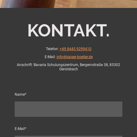
KONTAKT.
Telefon:
+49 8445
9299410
E-Mail:
info@kaiser-boeller.de
Anschrift: Bavaria Schulungszentrum, Bergernstraße 38, 85302
Gerolsbach
Name
*
E-Mail
*